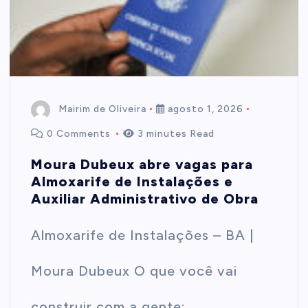
t
e
n
Mairim de Oliveira
agosto 1, 2026
0 Comments
3 minutes Read
t
Moura Dubeux abre vagas para
Almoxarife de Instalações e
Auxiliar Administrativo de Obra
Almoxarife de Instalações – BA |
Moura Dubeux O que você vai
construir com a gente: