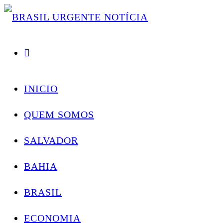
Skip
Conectando você às notícias do Brasil e do mundo com rapidez e confiabilidade.
to
content
INICIO
QUEM SOMOS
SALVADOR
BAHIA
BRASIL
ECONOMIA