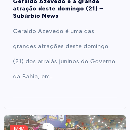
Geraldo Azevedo é a grande
atração deste domingo (21) –
t
Subúrbio News
e
Geraldo Azevedo é uma das
n
grandes atrações deste domingo
t
(21) dos arraiás juninos do Governo
da Bahia, em…
BAHIA