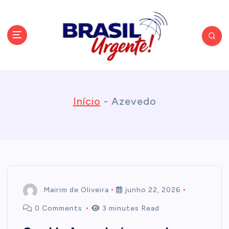
S
k
i
Conectando você às notícias do Brasil e do mundo com rapidez e
confiabilidade.
p
Início
-
Azevedo
t
o
c
Mairim de Oliveira
junho 22, 2026
o
0 Comments
3 minutes Read
n