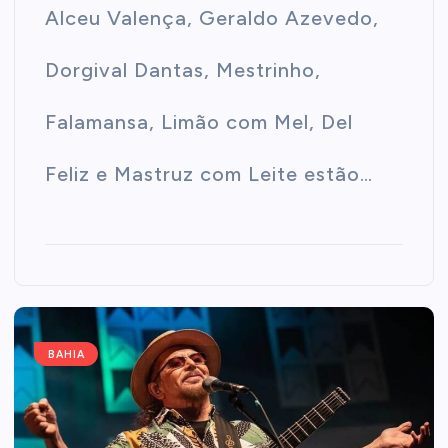
Alceu Valença, Geraldo Azevedo,
Dorgival Dantas, Mestrinho,
Falamansa, Limão com Mel, Del
Feliz e Mastruz com Leite estão…
BAHIA