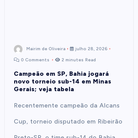
t
e
n
Mairim de Oliveira
julho 28, 2026
0 Comments
2 minutes Read
t
Campeão em SP, Bahia jogará
novo torneio sub-14 em Minas
Gerais; veja tabela
Recentemente campeão da Alcans
Cup, torneio disputado em Ribeirão
Preto-SP, o time sub-14 do Bahia