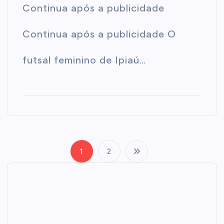
Continua após a publicidade
Continua após a publicidade O
futsal feminino de Ipiaú…
1
2
P
a
g
i