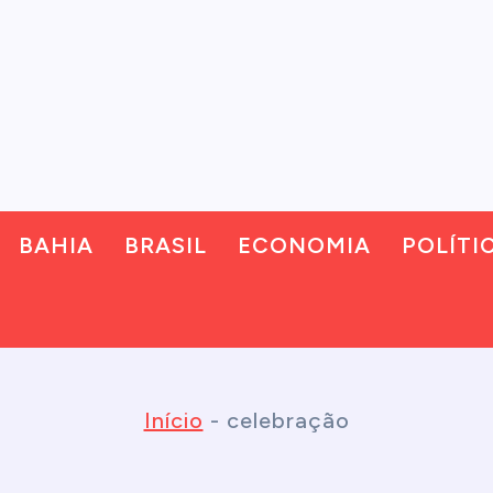
BAHIA
BRASIL
ECONOMIA
POLÍTI
Início
-
celebração