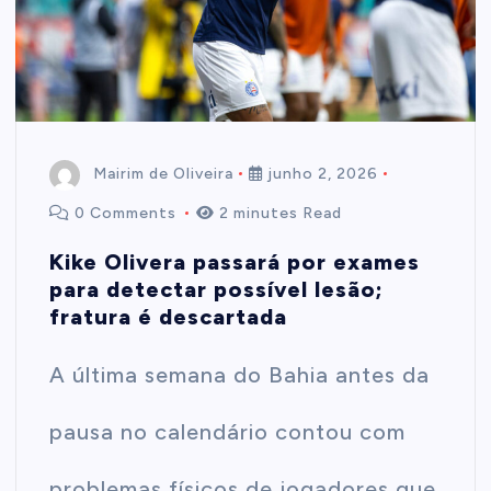
t
e
n
Mairim de Oliveira
junho 2, 2026
0 Comments
2 minutes Read
t
Kike Olivera passará por exames
para detectar possível lesão;
fratura é descartada
A última semana do Bahia antes da
pausa no calendário contou com
problemas físicos de jogadores que