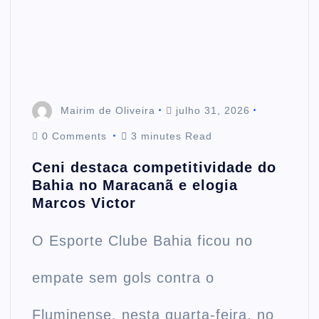
t
e
n
Mairim de Oliveira
julho 31, 2026
0 Comments
3 minutes Read
t
Ceni destaca competitividade do
Bahia no Maracanã e elogia
Marcos Victor
O Esporte Clube Bahia ficou no
empate sem gols contra o
Fluminense, nesta quarta-feira, no