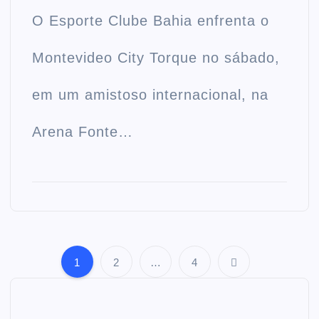
O Esporte Clube Bahia enfrenta o
Montevideo City Torque no sábado,
em um amistoso internacional, na
Arena Fonte…
1
2
…
4
P
a