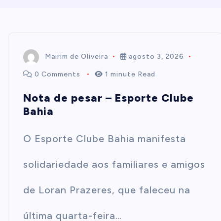
t
e
Mairim de Oliveira
agosto 3, 2026
n
0 Comments
1 minute Read
Nota de pesar – Esporte Clube
t
Bahia
O Esporte Clube Bahia manifesta
solidariedade aos familiares e amigos
de Loran Prazeres, que faleceu na
última quarta-feira…