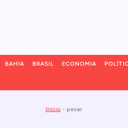
BAHIA
BRASIL
ECONOMIA
POLÍTI
Início
-
pesar