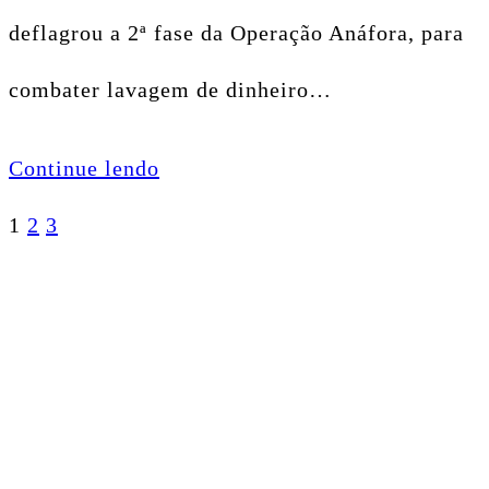
deflagrou a 2ª fase da Operação Anáfora, para
combater lavagem de dinheiro…
Continue lendo
Paginação
1
2
3
de
posts