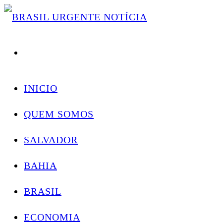
Skip
Conectando você às notícias do Brasil e do mundo com rapidez e confiabilidade.
to
content
INICIO
QUEM SOMOS
SALVADOR
BAHIA
BRASIL
ECONOMIA