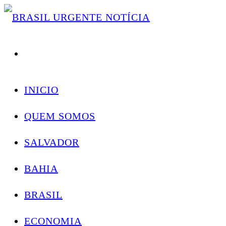
Skip
Conectando você às notícias do Brasil e do mundo com rapidez e confiabilidade.
to
content
INICIO
QUEM SOMOS
SALVADOR
BAHIA
BRASIL
ECONOMIA