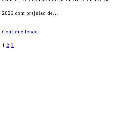
2026 com prejuízo de…
Continue lendo
Paginação
1
2
3
de
posts