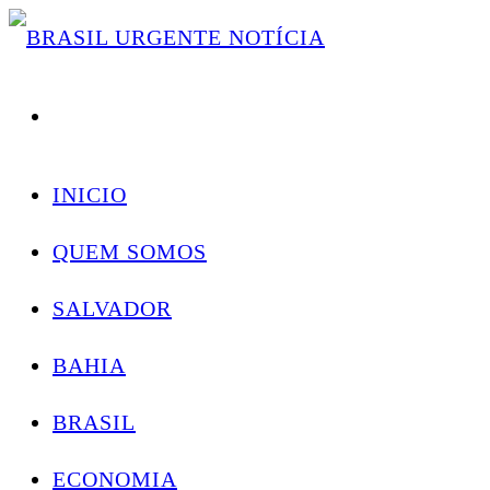
Skip
Conectando você às notícias do Brasil e do mundo com rapidez e confiabilidade.
to
content
INICIO
QUEM SOMOS
SALVADOR
BAHIA
BRASIL
ECONOMIA