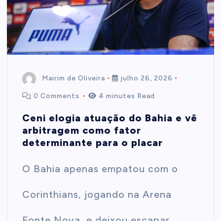
t
e
n
Mairim de Oliveira
julho 26, 2026
0 Comments
4 minutes Read
t
Ceni elogia atuação do Bahia e vê
arbitragem como fator
determinante para o placar
O Bahia apenas empatou com o
Corinthians, jogando na Arena
Fonte Nova, e deixou escapar