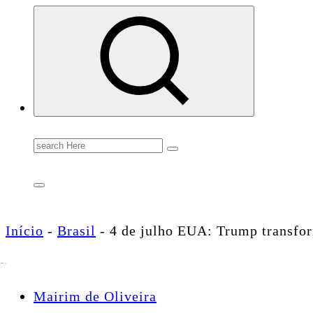
Conectando você às notícias do Brasil e do mundo com rapidez e confiabilidade.
Search
for:
Início
-
Brasil
-
4 de julho EUA: Trump transfo
Mairim de Oliveira