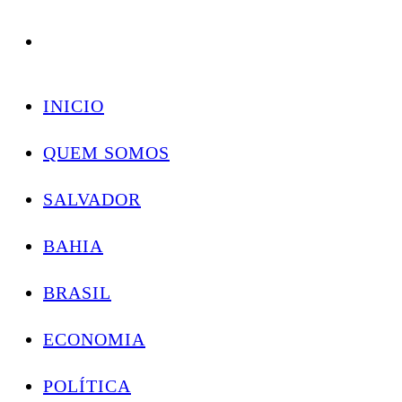
Conectando você às notícias do Brasil e do mundo com rapidez e confiabilidade.
Skip
to
INICIO
content
QUEM SOMOS
SALVADOR
BAHIA
BRASIL
ECONOMIA
POLÍTICA