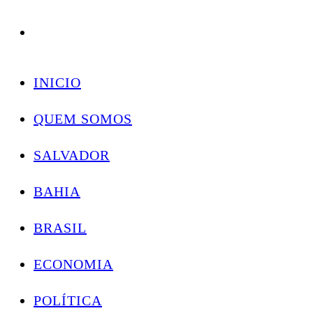
Conectando você às notícias do Brasil e do mundo com rapidez e confiabilidade.
Skip
to
INICIO
content
QUEM SOMOS
SALVADOR
BAHIA
BRASIL
ECONOMIA
POLÍTICA