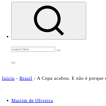
Conectando você às notícias do Brasil e do mundo com rapidez e confiabilidade.
Search
for:
Início
-
Brasil
-
A Copa acabou. E não é porque 
Mairim de Oliveira