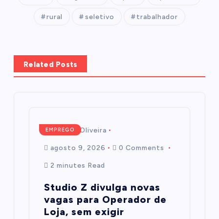
rural
seletivo
trabalhador
Related Posts
Mairim de Oliveira
EMPREGO
agosto 9, 2026
0 Comments
2 minutes Read
Studio Z divulga novas
vagas para Operador de
Loja, sem exigir