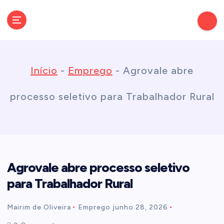
S
k
Conectando você às notícias do Brasil e do mundo com rapidez e
confiabilidade.
i
Início
-
Emprego
-
Agrovale abre
p
processo seletivo para Trabalhador Rural
t
o
Agrovale abre processo seletivo
c
para Trabalhador Rural
o
Mairim de Oliveira
Emprego
junho 28, 2026
n