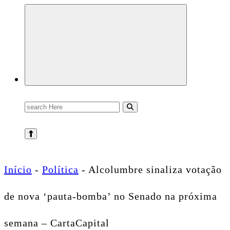
Conectando você às notícias do Brasil e do mundo com rapidez e confiabilidade.
Search
for:
Início
-
Política
-
Alcolumbre sinaliza votação
de nova ‘pauta-bomba’ no Senado na próxima
semana – CartaCapital