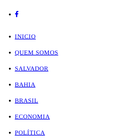
Conectando você às notícias do Brasil e do mundo com rapidez e confiabilidade.
Skip
to
INICIO
content
QUEM SOMOS
SALVADOR
BAHIA
BRASIL
ECONOMIA
POLÍTICA