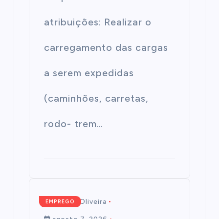
atribuições: Realizar o
carregamento das cargas
a serem expedidas
(caminhões, carretas,
rodo- trem…
Mairim de Oliveira
EMPREGO