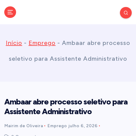
S
k
Conectando você às notícias do Brasil e do mundo com rapidez e
confiabilidade.
i
Início
-
Emprego
-
Ambaar abre processo
p
seletivo para Assistente Administrativo
t
o
Ambaar abre processo seletivo para
c
Assistente Administrativo
o
Mairim de Oliveira
Emprego
julho 6, 2026
n