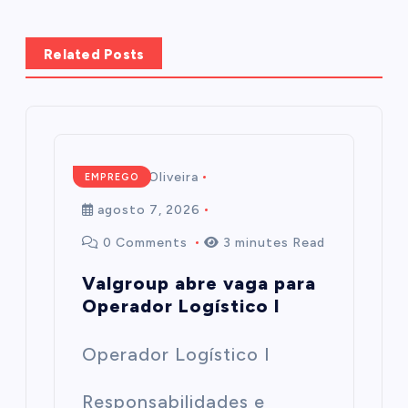
Related Posts
Mairim de Oliveira
EMPREGO
agosto 7, 2026
0 Comments
3 minutes Read
Valgroup abre vaga para
Operador Logístico I
Operador Logístico I
Responsabilidades e