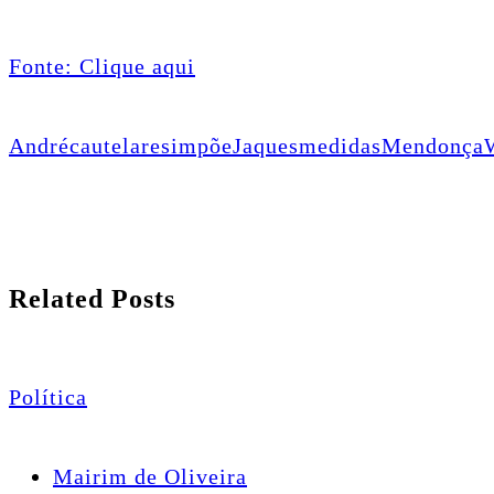
Fonte: Clique aqui
André
cautelares
impõe
Jaques
medidas
Mendonça
Related Posts
Política
Mairim de Oliveira