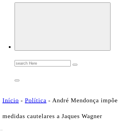
Conectando você às notícias do Brasil e do mundo com rapidez e confiabilidade.
Search
for:
Início
-
Política
-
André Mendonça impõe
medidas cautelares a Jaques Wagner