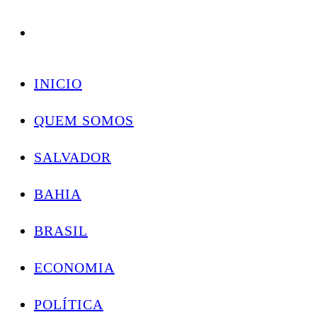
Conectando você às notícias do Brasil e do mundo com rapidez e confiabilidade.
Skip
to
INICIO
content
QUEM SOMOS
SALVADOR
BAHIA
BRASIL
ECONOMIA
POLÍTICA