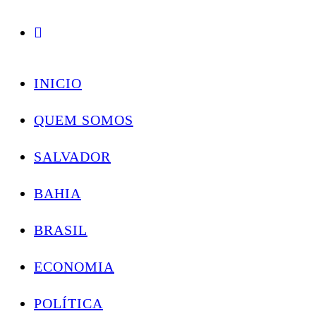
Conectando você às notícias do Brasil e do mundo com rapidez e confiabilidade.
Skip
to
INICIO
content
QUEM SOMOS
SALVADOR
BAHIA
BRASIL
ECONOMIA
POLÍTICA