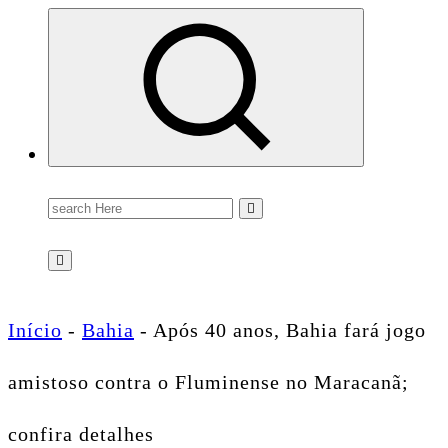
Conectando você às notícias do Brasil e do mundo com rapidez e confiabilidade.
Search
for:
Início
-
Bahia
-
Após 40 anos, Bahia fará jogo
amistoso contra o Fluminense no Maracanã;
confira detalhes