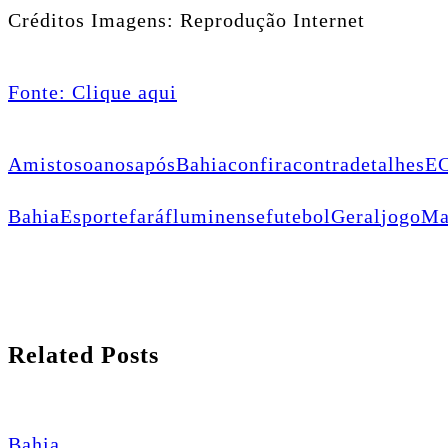
Créditos Imagens: Reprodução Internet
Fonte: Clique aqui
Amistoso
anos
após
Bahia
confira
contra
detalhes
E
Bahia
Esporte
fará
fluminense
futebol
Geral
jogo
Ma
Related Posts
Bahia