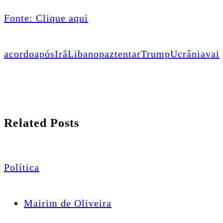
Fonte: Clique aqui
acordo
após
Irã
Libano
paz
tentar
Trump
Ucrânia
vai
Related Posts
Política
Mairim de Oliveira