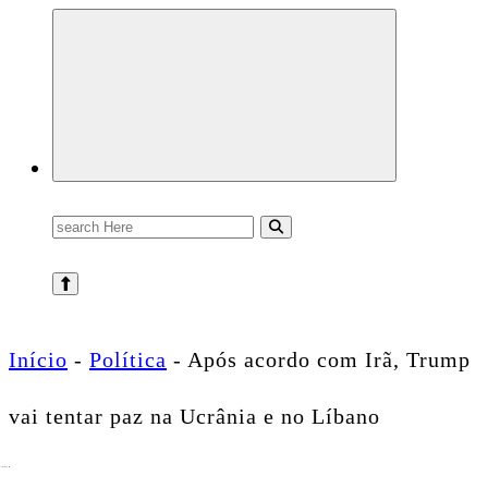
Conectando você às notícias do Brasil e do mundo com rapidez e confiabilidade.
Search
for:
Início
-
Política
-
Após acordo com Irã, Trump
vai tentar paz na Ucrânia e no Líbano