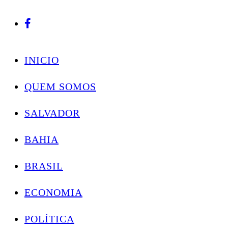
Conectando você às notícias do Brasil e do mundo com rapidez e confiabilidade.
Skip
to
INICIO
content
QUEM SOMOS
SALVADOR
BAHIA
BRASIL
ECONOMIA
POLÍTICA