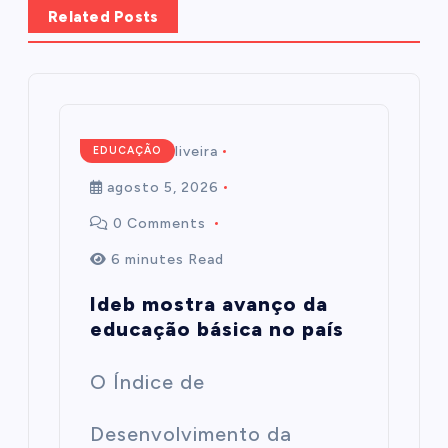
Related Posts
Mairim de Oliveira
EDUCAÇÃO
agosto 5, 2026
0 Comments
6 minutes Read
Ideb mostra avanço da
educação básica no país
O Índice de
Desenvolvimento da