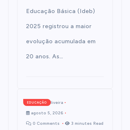
Educação Básica (Ideb)
2025 registrou a maior
evolução acumulada em
20 anos. As…
Mairim de Oliveira
EDUCAÇÃO
agosto 5, 2026
0 Comments
3 minutes Read