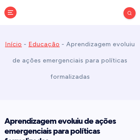
S
k
Conectando você às notícias do Brasil e do mundo com rapidez e
confiabilidade.
i
Início
-
Educação
-
Aprendizagem evoluiu
p
de ações emergenciais para políticas
t
formalizadas
o
c
Aprendizagem evoluiu de ações
o
emergenciais para políticas
n