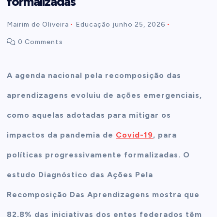
formalizadas
t
Mairim de Oliveira
Educação
junho 25, 2026
0 Comments
e
n
A agenda nacional pela recomposição das
aprendizagens evoluiu de ações emergenciais,
t
como aquelas adotadas para mitigar os
impactos da pandemia de
Covid-19
, para
políticas progressivamente formalizadas. O
estudo Diagnóstico das Ações Pela
Recomposição Das Aprendizagens mostra que
82,8% das iniciativas dos entes federados têm