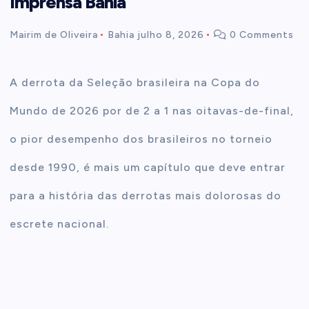
Imprensa Bahia
t
Mairim de Oliveira
Bahia
julho 8, 2026
0 Comments
e
A derrota da Seleção brasileira na Copa do
n
Mundo de 2026 por de 2 a 1 nas oitavas-de-final,
t
o pior desempenho dos brasileiros no torneio
desde 1990, é mais um capítulo que deve entrar
para a história das derrotas mais dolorosas do
escrete nacional.