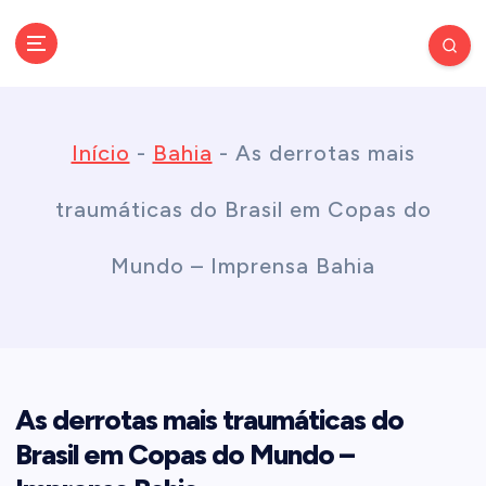
S
k
Conectando você às notícias do Brasil e do mundo com rapidez e
confiabilidade.
i
Início
-
Bahia
-
As derrotas mais
p
traumáticas do Brasil em Copas do
t
Mundo – Imprensa Bahia
o
c
As derrotas mais traumáticas do
o
Brasil em Copas do Mundo –
n