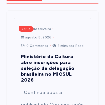
Mairim de Oliveira
BAHIA
agosto 8, 2026
0 Comments
2 minutes Read
Ministério da Cultura
abre inscrições para
seleção de delegação
brasileira no MICSUL
2026
Continua após a
publicidade Continua após