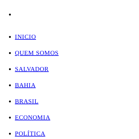
Conectando você às notícias do Brasil e do mundo com rapidez e confiabilidade.
Skip
to
INICIO
content
QUEM SOMOS
SALVADOR
BAHIA
BRASIL
ECONOMIA
POLÍTICA