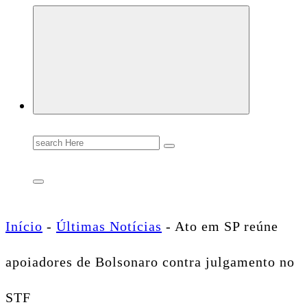
Conectando você às notícias do Brasil e do mundo com rapidez e confiabilidade.
Search
for:
Início
-
Últimas Notícias
-
Ato em SP reúne
apoiadores de Bolsonaro contra julgamento no
STF