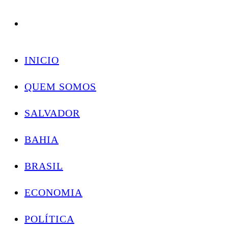
Conectando você às notícias do Brasil e do mundo com rapidez e confiabilidade.
Skip
to
INICIO
content
QUEM SOMOS
SALVADOR
BAHIA
BRASIL
ECONOMIA
POLÍTICA