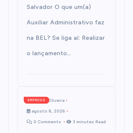
Salvador O que um(a)
Auxiliar Administrativo faz
na BEL? Se liga aí: Realizar
o lançamento…
Mairim de Oliveira
EMPREGO
agosto 8, 2026
0 Comments
3 minutes Read