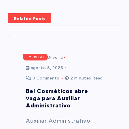
Related Posts
Mairim de Oliveira
EMPREGO
agosto 8, 2026
0 Comments
2 minutes Read
Bel Cosméticos abre
vaga para Auxiliar
Administrativo
Auxiliar Administrativo –