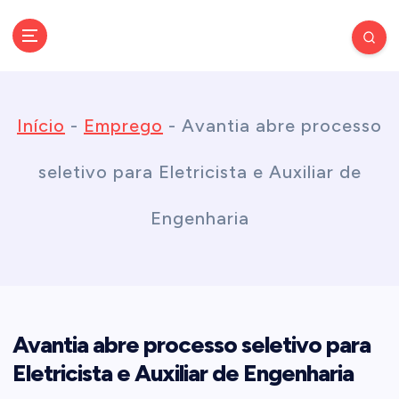
S
k
Conectando você às notícias do Brasil e do mundo com rapidez e
confiabilidade.
i
Início
-
Emprego
-
Avantia abre processo
p
seletivo para Eletricista e Auxiliar de
t
Engenharia
o
c
Avantia abre processo seletivo para
o
Eletricista e Auxiliar de Engenharia
n