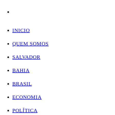
Conectando você às notícias do Brasil e do mundo com rapidez e confiabilidade.
Skip
to
INICIO
content
QUEM SOMOS
SALVADOR
BAHIA
BRASIL
ECONOMIA
POLÍTICA