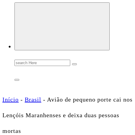
Conectando você às notícias do Brasil e do mundo com rapidez e confiabilidade.
Search
for:
Início
-
Brasil
-
Avião de pequeno porte cai nos
Lençóis Maranhenses e deixa duas pessoas
mortas