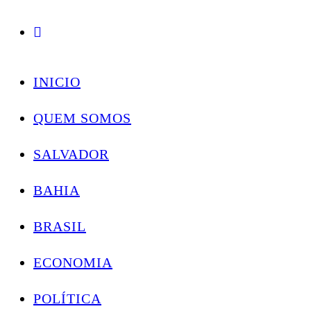
Conectando você às notícias do Brasil e do mundo com rapidez e confiabilidade.
Skip
to
INICIO
content
QUEM SOMOS
SALVADOR
BAHIA
BRASIL
ECONOMIA
POLÍTICA