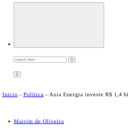
Conectando você às notícias do Brasil e do mundo com rapidez e confiabilidade.
Search
for:
Início
-
Política
-
Axia Energia investe R$ 1,4 b
Mairim de Oliveira