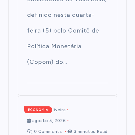
definido nesta quarta-
feira (5) pelo Comitê de
Política Monetária
(Copom) do…
Mairim de Oliveira
ECONOMIA
agosto 5, 2026
0 Comments
3 minutes Read