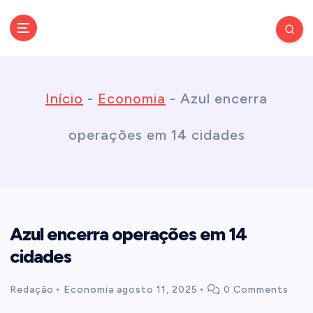
S
k
Conectando você às notícias do Brasil e do mundo com rapidez e
confiabilidade.
i
Início
-
Economia
-
Azul encerra
p
operações em 14 cidades
t
o
Azul encerra operações em 14
c
cidades
o
Redação
Economia
agosto 11, 2025
0 Comments
n