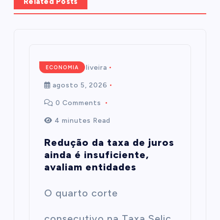
Related Posts
Mairim de Oliveira
ECONOMIA
agosto 5, 2026
0 Comments
4 minutes Read
Redução da taxa de juros
ainda é insuficiente,
avaliam entidades
O quarto corte
consecutivo na Taxa Selic,