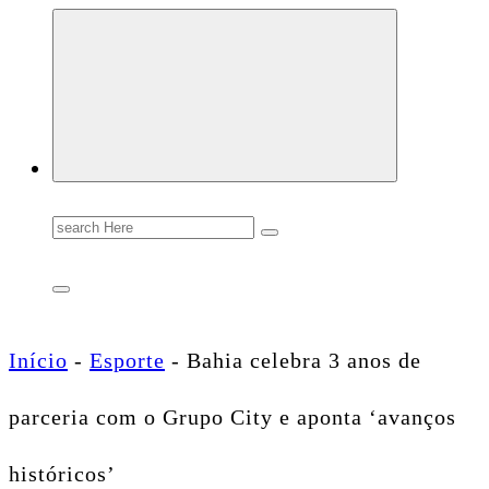
Conectando você às notícias do Brasil e do mundo com rapidez e confiabilidade.
Search
for:
Início
-
Esporte
-
Bahia celebra 3 anos de
parceria com o Grupo City e aponta ‘avanços
históricos’