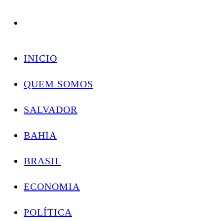
Conectando você às notícias do Brasil e do mundo com rapidez e confiabilidade.
Skip
to
INICIO
content
QUEM SOMOS
SALVADOR
BAHIA
BRASIL
ECONOMIA
POLÍTICA