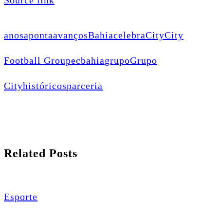
Source link
anos
aponta
avanços
Bahia
celebra
City
City
Football Group
ecbahia
grupo
Grupo
City
históricos
parceria
Related Posts
Esporte