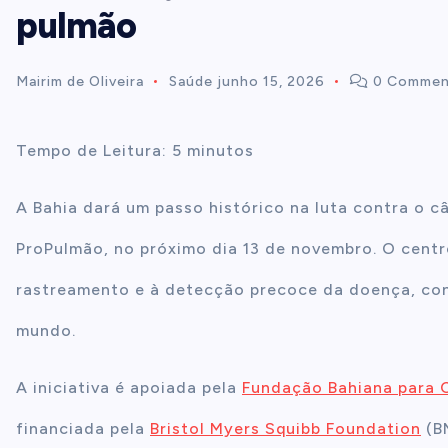
pulmão
t
Mairim de Oliveira
Saúde
junho 15, 2026
0 Commen
e
n
Tempo de Leitura:
5
minutos
t
A Bahia dará um passo histórico na luta contra o 
ProPulmão, no próximo dia 13 de novembro. O centr
rastreamento e à detecção precoce da doença, con
mundo.
A iniciativa é apoiada pela
Fundação Bahiana para 
financiada pela
Bristol Myers Squibb Foundation
(BM