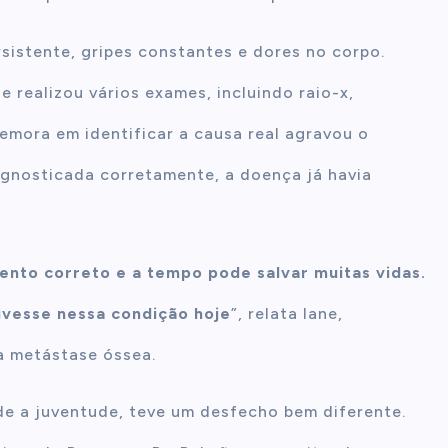
istente, gripes constantes e dores no corpo.
 realizou vários exames, incluindo raio-x,
emora em identificar a causa real agravou o
agnosticada corretamente, a doença já havia
ento correto e a tempo pode salvar muitas vidas.
tivesse nessa condição hoje
”, relata Iane,
 metástase óssea.
de a juventude, teve um desfecho bem diferente.