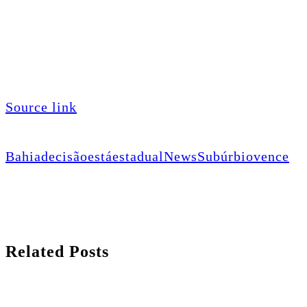
Source link
Bahia
decisão
está
estadual
News
Subúrbio
vence
Related Posts