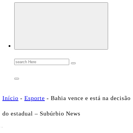
Conectando você às notícias do Brasil e do mundo com rapidez e confiabilidade.
Search
for:
Início
-
Esporte
-
Bahia vence e está na decisão
do estadual – Subúrbio News