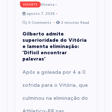
Mairim de Oliveira
ESPORTE
agosto 7, 2026
0 Comments
2 minutes Read
Gilberto admite
superioridade do Vitória
e lamenta eliminação:
‘Difícil encontrar
palavras’
Após a goleada por 4 a 0
sofrida para o Vitória, que
culminou na eliminação do
Athletico-PR nas…