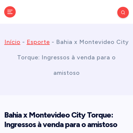
S
k
Conectando você às notícias do Brasil e do mundo com rapidez e
confiabilidade.
i
Início
-
Esporte
-
Bahia x Montevideo City
p
Torque: Ingressos à venda para o
t
amistoso
o
c
Bahia x Montevideo City Torque:
o
Ingressos à venda para o amistoso
n