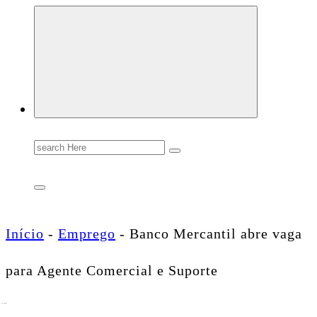
Conectando você às notícias do Brasil e do mundo com rapidez e confiabilidade.
Search
for:
Início
-
Emprego
-
Banco Mercantil abre vaga
para Agente Comercial e Suporte