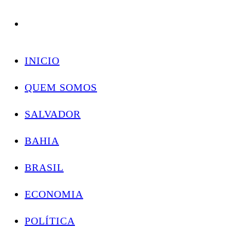
Conectando você às notícias do Brasil e do mundo com rapidez e confiabilidade.
Skip
to
INICIO
content
QUEM SOMOS
SALVADOR
BAHIA
BRASIL
ECONOMIA
POLÍTICA