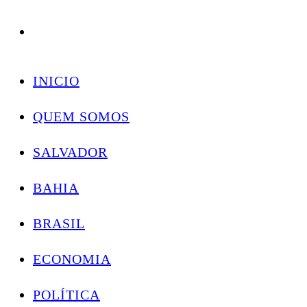
Conectando você às notícias do Brasil e do mundo com rapidez e confiabilidade.
Skip
to
INICIO
content
QUEM SOMOS
SALVADOR
BAHIA
BRASIL
ECONOMIA
POLÍTICA