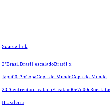
Source link
2ª
Brasil
Brasil escalado
Brasil x
Japu00e3o
Copa
Copa do Mundo
Copa do Mundo
2026
enfrentar
escalado
Escalau00e7u00e3o
está
fa
Brasileira