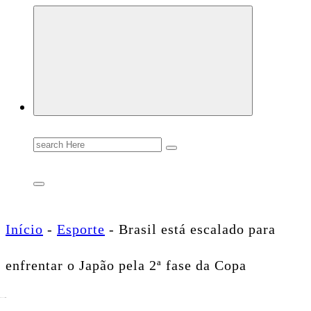
Conectando você às notícias do Brasil e do mundo com rapidez e confiabilidade.
Search
for:
Início
-
Esporte
-
Brasil está escalado para
enfrentar o Japão pela 2ª fase da Copa