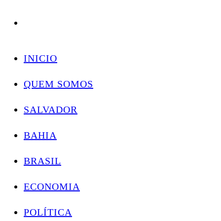
Conectando você às notícias do Brasil e do mundo com rapidez e confiabilidade.
Skip
to
INICIO
content
QUEM SOMOS
SALVADOR
BAHIA
BRASIL
ECONOMIA
POLÍTICA