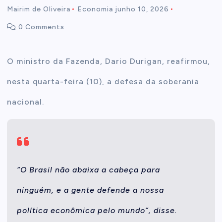
Mairim de Oliveira
Economia
junho 10, 2026
t
0 Comments
e
O ministro da Fazenda, Dario Durigan, reafirmou,
n
nesta quarta-feira (10), a defesa da soberania
t
nacional.
“O Brasil não abaixa a cabeça para
ninguém, e a gente defende a nossa
política econômica pelo mundo”, disse.