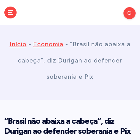
S
k
Conectando você às notícias do Brasil e do mundo com rapidez e
confiabilidade.
i
Início
-
Economia
-
“Brasil não abaixa a
p
cabeça”, diz Durigan ao defender
t
soberania e Pix
o
c
“Brasil não abaixa a cabeça”, diz
o
Durigan ao defender soberania e Pix
n