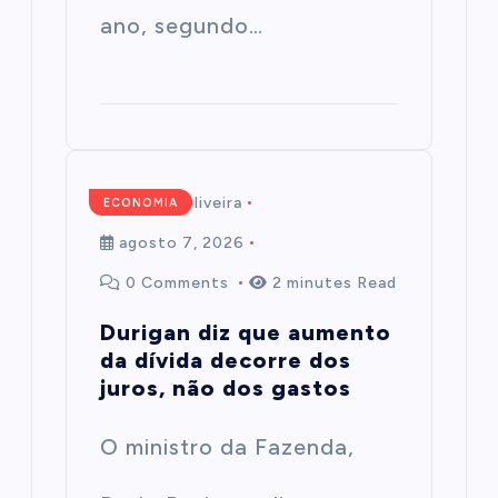
ano, segundo…
Mairim de Oliveira
ECONOMIA
agosto 7, 2026
0 Comments
2 minutes Read
Durigan diz que aumento
da dívida decorre dos
juros, não dos gastos
O ministro da Fazenda,