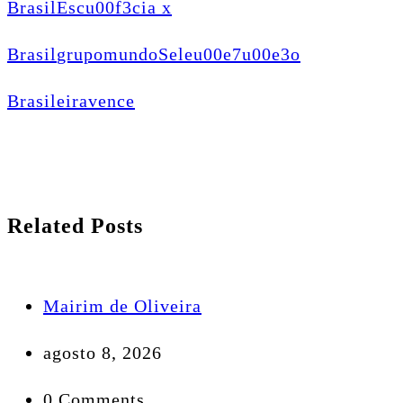
Brasil
Escu00f3cia x
Brasil
grupo
mundo
Seleu00e7u00e3o
Brasileira
vence
Related Posts
Mairim de Oliveira
agosto 8, 2026
0 Comments