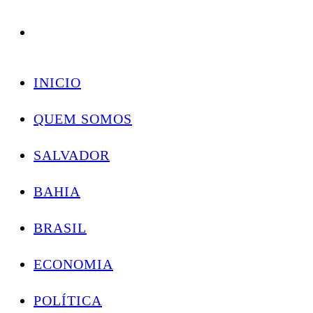
Conectando você às notícias do Brasil e do mundo com rapidez e confiabilidade.
Skip
to
INICIO
content
QUEM SOMOS
SALVADOR
BAHIA
BRASIL
ECONOMIA
POLÍTICA