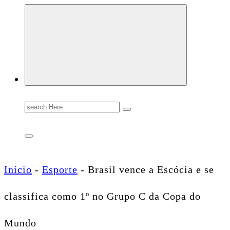
Conectando você às notícias do Brasil e do mundo com rapidez e confiabilidade.
Search
for:
Início
-
Esporte
-
Brasil vence a Escócia e se
classifica como 1º no Grupo C da Copa do
Mundo