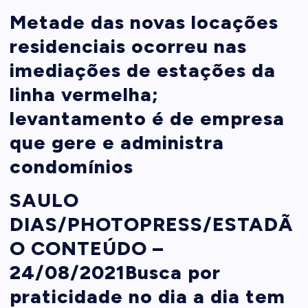
Metade das novas locações
t
residenciais ocorreu nas
imediações de estações da
e
linha vermelha;
n
levantamento é de empresa
t
que gere e administra
condomínios
SAULO
DIAS/PHOTOPRESS/ESTADÃ
O CONTEÚDO –
24/08/2021
Busca por
praticidade no dia a dia tem