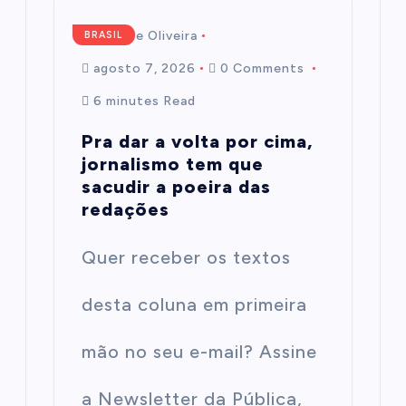
Mairim de Oliveira
BRASIL
agosto 7, 2026
0 Comments
6 minutes Read
Pra dar a volta por cima,
jornalismo tem que
sacudir a poeira das
redações
Quer receber os textos
desta coluna em primeira
mão no seu e-mail? Assine
a Newsletter da Pública,