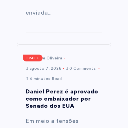
enviada…
Mairim de Oliveira
BRASIL
agosto 7, 2026
0 Comments
4 minutes Read
Daniel Perez é aprovado
como embaixador por
Senado dos EUA
Em meio a tensões