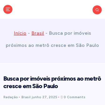
S
k
Conectando você às notícias do Brasil e do mundo com rapidez e
confiabilidade.
i
Início
-
Brasil
-
Busca por imóveis
p
próximos ao metrô cresce em São Paulo
t
o
Busca por imóveis próximos ao metrô
c
cresce em São Paulo
o
Redação
Brasil
junho 27, 2025
0 Comments
n