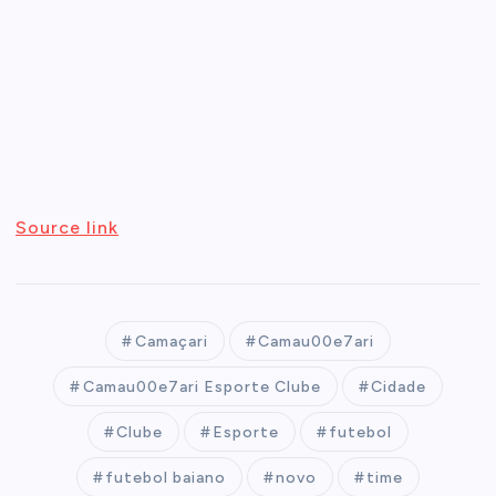
Source link
Camaçari
Camau00e7ari
Camau00e7ari Esporte Clube
Cidade
Clube
Esporte
futebol
futebol baiano
novo
time