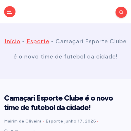
S
k
Conectando você às notícias do Brasil e do mundo com rapidez e
confiabilidade.
i
Início
-
Esporte
-
Camaçari Esporte Clube
p
é o novo time de futebol da cidade!
t
o
Camaçari Esporte Clube é o novo
c
time de futebol da cidade!
o
Mairim de Oliveira
Esporte
junho 17, 2026
n