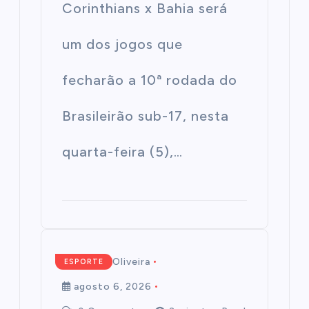
Corinthians x Bahia será
um dos jogos que
fecharão a 10ª rodada do
Brasileirão sub-17, nesta
quarta-feira (5),…
Mairim de Oliveira
ESPORTE
agosto 6, 2026