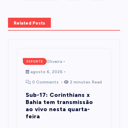
Related Posts
Mairim de Oliveira
ESPORTE
agosto 6, 2026
0 Comments
2 minutes Read
Sub-17: Corinthians x
Bahia tem transmissão
ao vivo nesta quarta-
feira