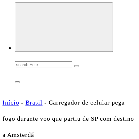
Conectando você às notícias do Brasil e do mundo com rapidez e confiabilidade.
Search
for:
Início
-
Brasil
-
Carregador de celular pega
fogo durante voo que partiu de SP com destino
a Amsterdã