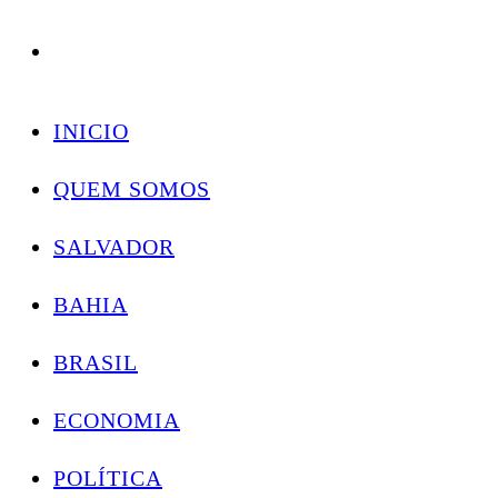
Conectando você às notícias do Brasil e do mundo com rapidez e confiabilidade.
Skip
to
INICIO
content
QUEM SOMOS
SALVADOR
BAHIA
BRASIL
ECONOMIA
POLÍTICA