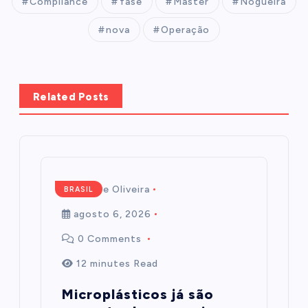
Compliance
fase
Master
Nogueira
nova
Operação
Related Posts
Mairim de Oliveira
BRASIL
agosto 6, 2026
0 Comments
12 minutes Read
Microplásticos já são