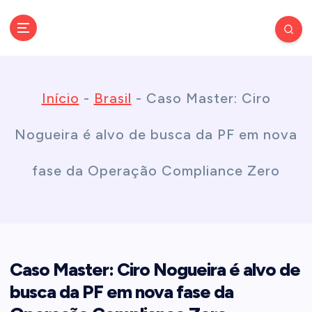
S
k
Conectando você às notícias do Brasil e do mundo com rapidez e
confiabilidade.
i
Início
-
Brasil
-
Caso Master: Ciro
p
Nogueira é alvo de busca da PF em nova
t
fase da Operação Compliance Zero
o
c
Caso Master: Ciro Nogueira é alvo de
o
busca da PF em nova fase da
n