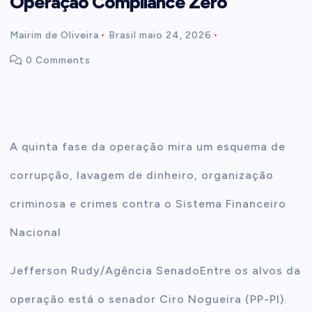
Operação Compliance Zero
t
Mairim de Oliveira
Brasil
maio 24, 2026
0 Comments
e
n
t
A quinta fase da operação mira um esquema de
corrupção, lavagem de dinheiro, organização
criminosa e crimes contra o Sistema Financeiro
Nacional
Jefferson Rudy/Agência Senado
Entre os alvos da
operação está o senador Ciro Nogueira (PP-PI).