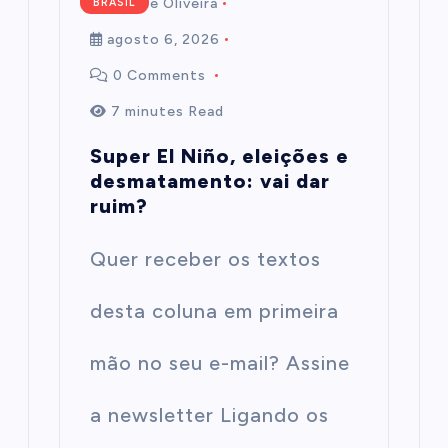
Mairim de Oliveira
BRASIL
agosto 6, 2026
0 Comments
7 minutes Read
Super El Niño, eleições e
desmatamento: vai dar
ruim?
Quer receber os textos
desta coluna em primeira
mão no seu e-mail? Assine
a newsletter Ligando os