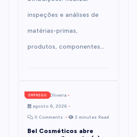
inspeções e análises de
matérias-primas,
produtos, componentes…
Mairim de Oliveira
EMPREGO
agosto 8, 2026
0 Comments
2 minutes Read
Bel Cosméticos abre