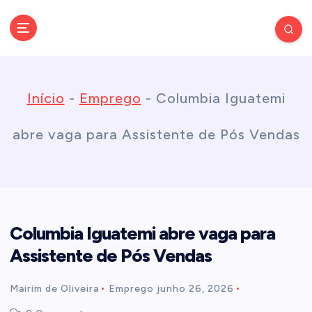
S
k
Conectando você às notícias do Brasil e do mundo com rapidez e
confiabilidade.
i
Início
-
Emprego
-
Columbia Iguatemi
p
abre vaga para Assistente de Pós Vendas
t
o
Columbia Iguatemi abre vaga para
c
Assistente de Pós Vendas
o
Mairim de Oliveira
Emprego
junho 26, 2026
n