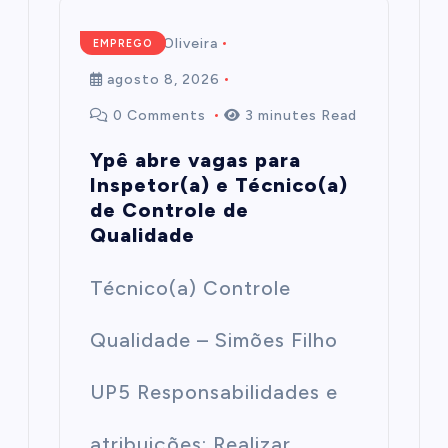
Mairim de Oliveira
EMPREGO
agosto 8, 2026
0 Comments
3 minutes Read
Ypê abre vagas para
Inspetor(a) e Técnico(a)
de Controle de
Qualidade
Técnico(a) Controle
Qualidade – Simões Filho
UP5 Responsabilidades e
atribuições: Realizar