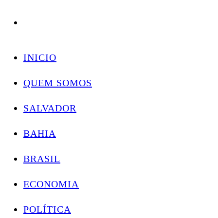
Conectando você às notícias do Brasil e do mundo com rapidez e confiabilidade.
Skip
to
INICIO
content
QUEM SOMOS
SALVADOR
BAHIA
BRASIL
ECONOMIA
POLÍTICA