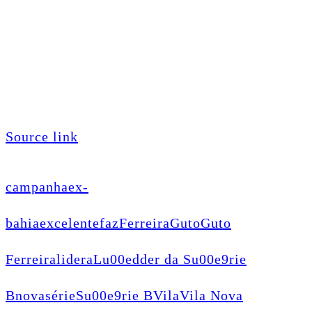
Source link
campanha
ex-
bahia
excelente
faz
Ferreira
Guto
Guto
Ferreira
lidera
Lu00edder da Su00e9rie
B
nova
série
Su00e9rie B
Vila
Vila Nova