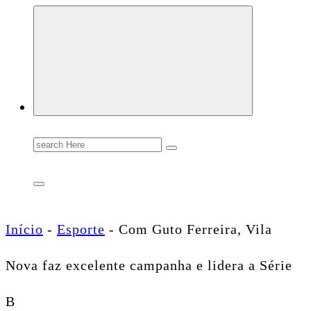
Conectando você às notícias do Brasil e do mundo com rapidez e confiabilidade.
Search
for:
Início
-
Esporte
-
Com Guto Ferreira, Vila
Nova faz excelente campanha e lidera a Série
B