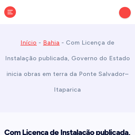
S
k
Conectando você às notícias do Brasil e do mundo com rapidez e
confiabilidade.
i
Início
-
Bahia
-
Com Licença de
p
Instalação publicada, Governo do Estado
t
inicia obras em terra da Ponte Salvador–
o
Itaparica
c
o
Com Licença de Instalação publicada,
n