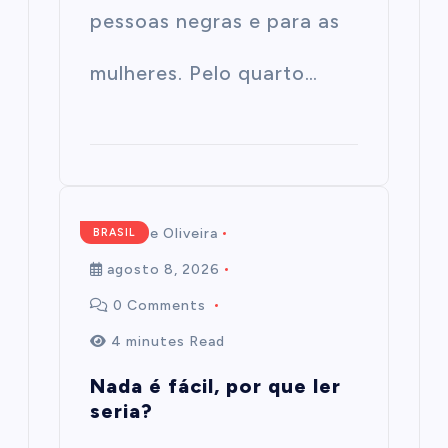
pessoas negras e para as
mulheres. Pelo quarto…
Mairim de Oliveira
BRASIL
agosto 8, 2026
0 Comments
4 minutes Read
Nada é fácil, por que ler
seria?