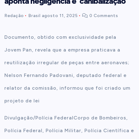
aponta negligência e ‘canibalização’
t
Redação
Brasil
agosto 11, 2025
0 Comments
e
Documento, obtido com exclusividade pela
n
Jovem Pan, revela que a empresa praticava a
t
reutilização irregular de peças entre aeronaves;
Nelson Fernando Padovani, deputado federal e
relator da comissão, informou que foi criado um
projeto de lei
Divulgação/Polícia Federal
Corpo de Bombeiros,
Polícia Federal, Polícia Militar, Polícia Científica e