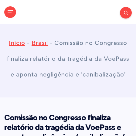
S
k
Conectando você às notícias do Brasil e do mundo com rapidez e
confiabilidade.
i
Início
-
Brasil
-
Comissão no Congresso
p
finaliza relatório da tragédia da VoePass
t
e aponta negligência e ‘canibalização’
o
c
Comissão no Congresso finaliza
o
relatório da tragédia da VoePass e
n