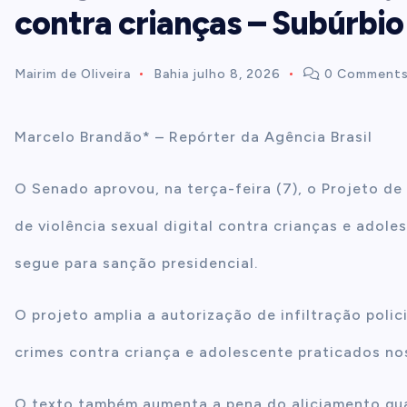
contra crianças – Subúrbi
t
Mairim de Oliveira
Bahia
julho 8, 2026
0 Comment
e
n
Marcelo Brandão* – Repórter da Agência Brasil
t
O Senado aprovou, na terça-feira (7), o Projeto de
de violência sexual digital contra crianças e adol
segue para sanção presidencial.
O projeto amplia a autorização de infiltração polic
crimes contra criança e adolescente praticados nos
O texto também aumenta a pena do aliciamento quand