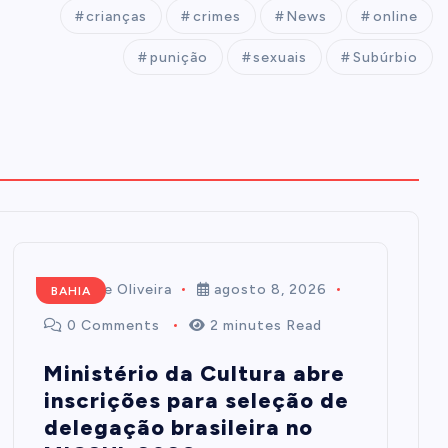
crianças
crimes
News
online
punição
sexuais
Subúrbio
Mairim de Oliveira
agosto 8, 2026
BAHIA
0 Comments
2 minutes Read
Ministério da Cultura abre
inscrições para seleção de
delegação brasileira no