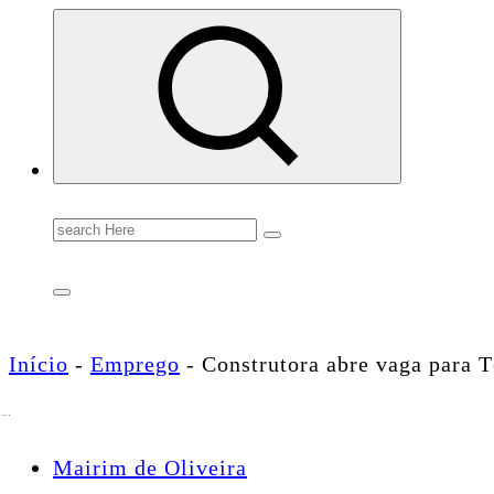
Conectando você às notícias do Brasil e do mundo com rapidez e confiabilidade.
Search
for:
Início
-
Emprego
-
Construtora abre vaga para T
Mairim de Oliveira