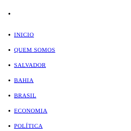
Conectando você às notícias do Brasil e do mundo com rapidez e confiabilidade.
Skip
to
INICIO
content
QUEM SOMOS
SALVADOR
BAHIA
BRASIL
ECONOMIA
POLÍTICA