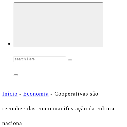
Conectando você às notícias do Brasil e do mundo com rapidez e confiabilidade.
Search
for:
Início
-
Economia
-
Cooperativas são
reconhecidas como manifestação da cultura
nacional