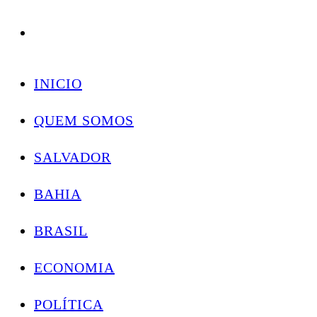
Conectando você às notícias do Brasil e do mundo com rapidez e confiabilidade.
Skip
to
INICIO
content
QUEM SOMOS
SALVADOR
BAHIA
BRASIL
ECONOMIA
POLÍTICA