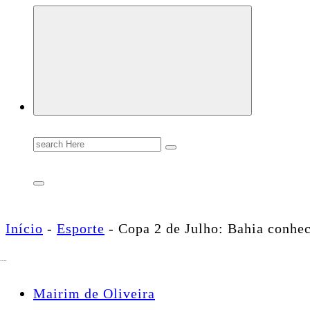
Conectando você às notícias do Brasil e do mundo com rapidez e confiabilidade.
Search
for:
Início
-
Esporte
-
Copa 2 de Julho: Bahia conhec
Mairim de Oliveira