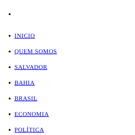
Conectando você às notícias do Brasil e do mundo com rapidez e confiabilidade.
Skip
to
INICIO
content
QUEM SOMOS
SALVADOR
BAHIA
BRASIL
ECONOMIA
POLÍTICA