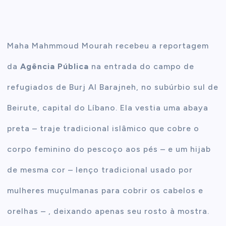
t
Maha Mahmmoud Mourah recebeu a reportagem
e
da
Agência Pública
na entrada do campo de
n
refugiados de Burj Al Barajneh, no subúrbio sul de
t
Beirute, capital do Líbano. Ela vestia uma abaya
preta – traje tradicional islâmico que cobre o
corpo feminino do pescoço aos pés – e um hijab
de mesma cor – lenço tradicional usado por
mulheres muçulmanas para cobrir os cabelos e
orelhas – , deixando apenas seu rosto à mostra.