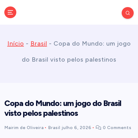
S
k
Conectando você às notícias do Brasil e do mundo com rapidez e
confiabilidade.
i
Início
-
Brasil
-
Copa do Mundo: um jogo
p
do Brasil visto pelos palestinos
t
o
Copa do Mundo: um jogo do Brasil
c
visto pelos palestinos
o
Mairim de Oliveira
Brasil
julho 6, 2026
0 Comments
n